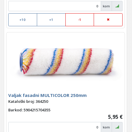
kom
+10
+1
-1
Valjak fasadni MULTICOLOR 250mm
Kataloški broj: 364250
Barkod
: 5904215704355
5,95 €
kom