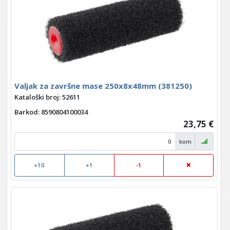
Valjak za završne mase 250x8x48mm (381250)
Kataloški broj: 52611
Barkod
: 8590804100034
23,75 €
kom
+10
+1
-1