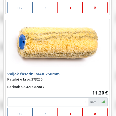
+10
+1
-1
Valjak fasadni MAX 250mm
Kataloški broj: 373250
Barkod
: 5904215709817
11,20 €
kom
+10
+1
-1