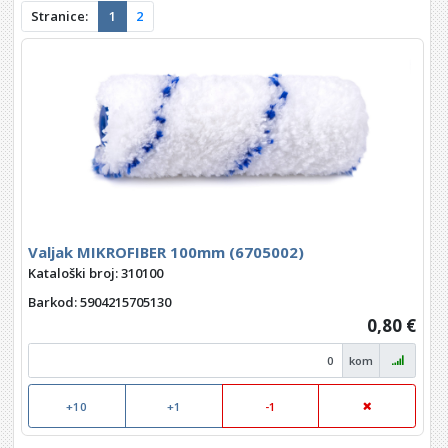
Stranice:
1
2
Valjak MIKROFIBER 100mm (6705002)
Kataloški broj: 310100
Barkod
: 5904215705130
0,80 €
kom
+10
+1
-1