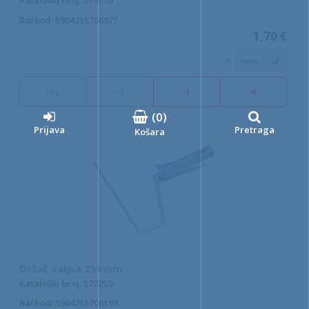
Kataloški broj: 570110
Barkod
: 5904215706977
1,70 €
kom
+10
+1
-1
(
0
)
Prijava
Pretraga
Košara
Držač valjka 250mm
Kataloški broj: 572250
Barkod
: 5904215706199