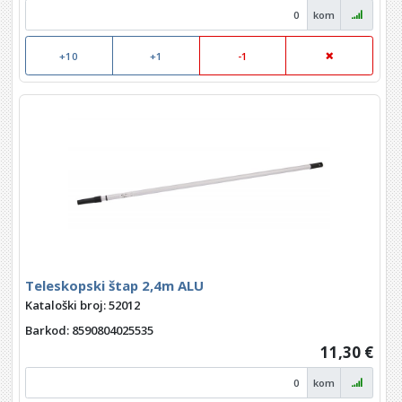
kom
+10
+1
-1
Teleskopski štap 2,4m ALU
Kataloški broj: 52012
Barkod
: 8590804025535
11,30 €
kom