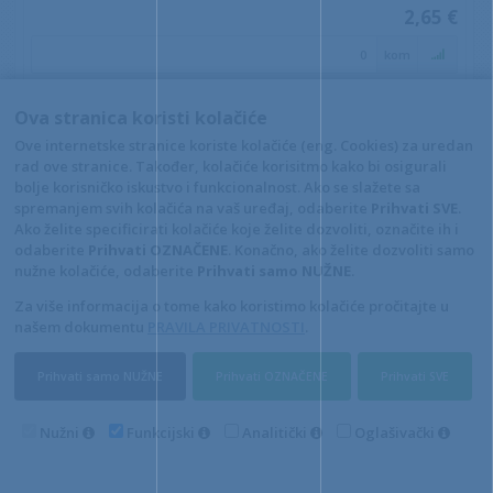
2,65 €
kom
+10
+1
-1
Ova stranica koristi kolačiće
Ove internetske stranice koriste kolačiće (eng. Cookies) za uredan
rad ove stranice. Također, kolačiće korisitmo kako bi osigurali
bolje korisničko iskustvo i funkcionalnost. Ako se slažete sa
spremanjem svih kolačića na vaš uređaj, odaberite
Prihvati SVE
.
Ako želite specificirati kolačiće koje želite dozvoliti, označite ih i
odaberite
Prihvati OZNAČENE
. Konačno, ako želite dozvoliti samo
nužne kolačiće, odaberite
Prihvati samo NUŽNE
.
Za više informacija o tome kako koristimo kolačiće pročitajte u
našem dokumentu
PRAVILA PRIVATNOSTI
.
Prihvati samo NUŽNE
Prihvati OZNAČENE
Prihvati SVE
Mrežica za boju 290x260mm
Kataloški broj: 575250
Nužni
Funkcijski
Analitički
Oglašivački
Barkod
: 5904624142113
1,25 €