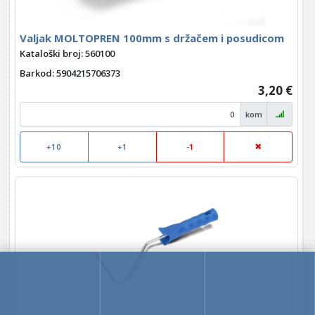
Valjak MOLTOPREN 100mm s držačem i posudicom
Kataloški broj: 560100
Barkod
: 5904215706373
3,20 €
kom
+10
+1
-1