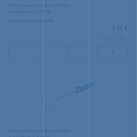
Držač malog valjka 270mm
Kataloški broj: 570100
Barkod
: 5904215706144
1,25 €
kom
+10
+1
-1
Držač malog valjka 420mm