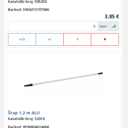
Kataloški broj: 505250
Barkod
: 5904215707066
3,85 €
kom
+10
+1
-1
Štap 1,2 m ALU
Kataloški broj: 52010
Barkod
: 8590804024668