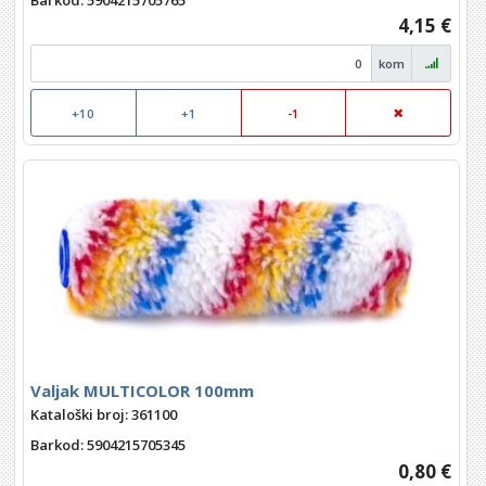
Barkod
: 5904215705765
4,15 €
kom
+10
+1
-1
Valjak MULTICOLOR 100mm
Kataloški broj: 361100
Barkod
: 5904215705345
0,80 €