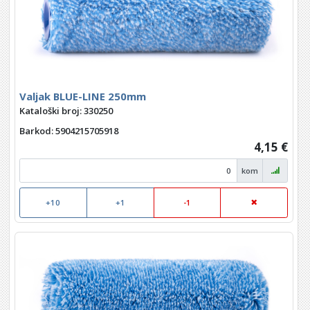
Valjak BLUE-LINE 250mm
Kataloški broj: 330250
Barkod
: 5904215705918
4,15 €
kom
+10
+1
-1