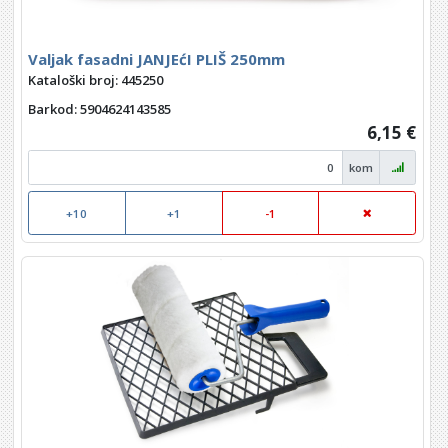
Valjak fasadni JANJEćI PLIŠ 250mm
Kataloški broj: 445250
Barkod
: 5904624143585
6,15 €
kom
+10
+1
-1