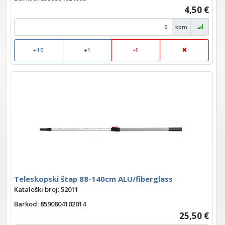
4,50 €
kom
+10
+1
-1
Teleskopski štap 88-140cm ALU/fiberglass
Kataloški broj: 52011
Barkod
: 8590804102014
25,50 €