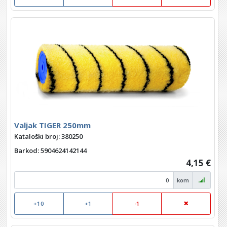
Valjak TIGER 250mm
Kataloški broj: 380250
Barkod
: 5904624142144
4,15 €
kom
+10
+1
-1