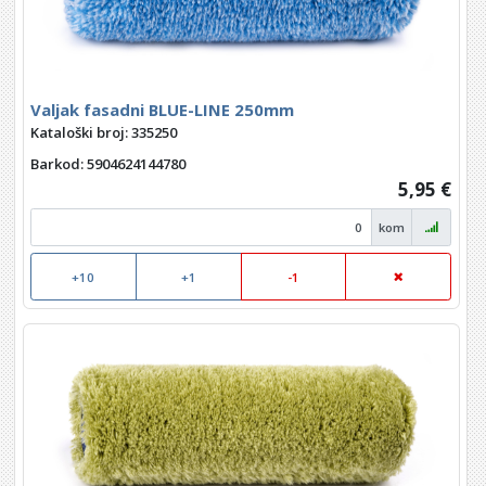
Valjak fasadni BLUE-LINE 250mm
Kataloški broj: 335250
Barkod
: 5904624144780
5,95 €
kom
+10
+1
-1