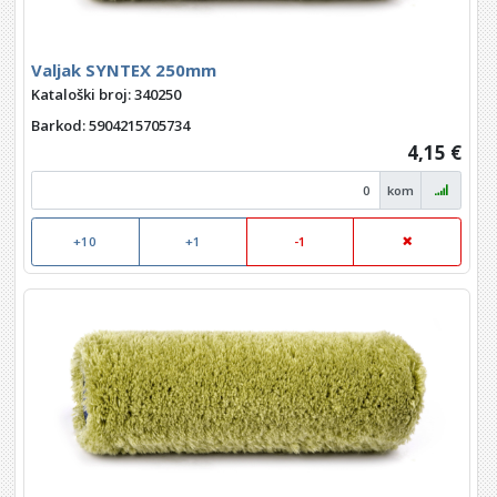
Valjak SYNTEX 250mm
Kataloški broj: 340250
Barkod
: 5904215705734
4,15 €
kom
+10
+1
-1