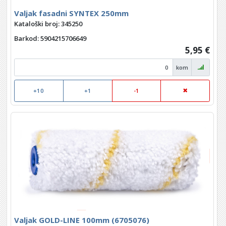
Valjak fasadni SYNTEX 250mm
Kataloški broj: 345250
Barkod
: 5904215706649
5,95 €
kom
+10
+1
-1
Valjak GOLD-LINE 100mm (6705076)