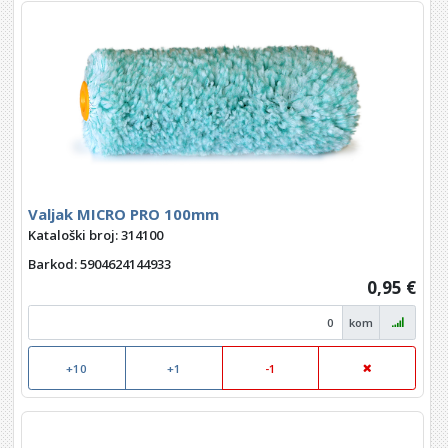
Valjak MICRO PRO 100mm
Kataloški broj: 314100
Barkod
: 5904624144933
0,95 €
kom
+10
+1
-1