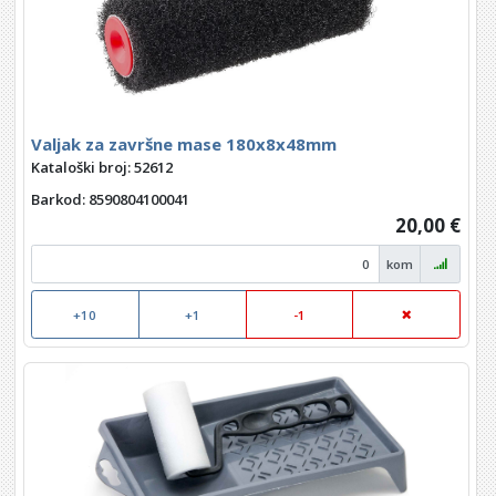
Valjak za završne mase 180x8x48mm
Kataloški broj: 52612
Barkod
: 8590804100041
20,00 €
kom
+10
+1
-1