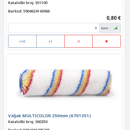
Kataloški broj: 351100
Barkod
: 5904624143066
0,80 €
kom
+10
+1
-1
Valjak MULTICOLOR 250mm (6701351)
Kataloški broj: 360250