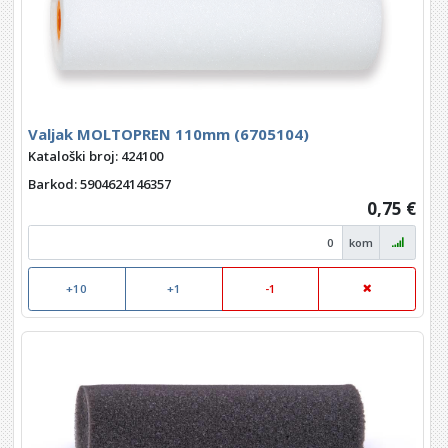
Valjak MOLTOPREN 110mm (6705104)
Kataloški broj: 424100
Barkod
: 5904624146357
0,75 €
kom
+10
+1
-1