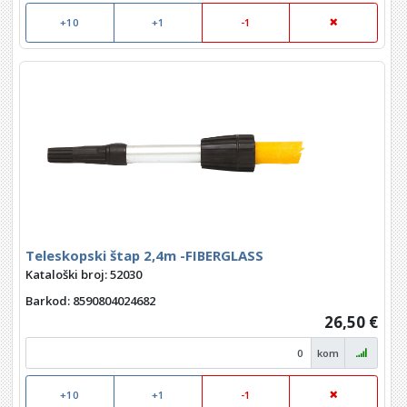
+10
+1
-1
Teleskopski štap 2,4m -FIBERGLASS
Kataloški broj: 52030
Barkod
: 8590804024682
26,50 €
kom
+10
+1
-1