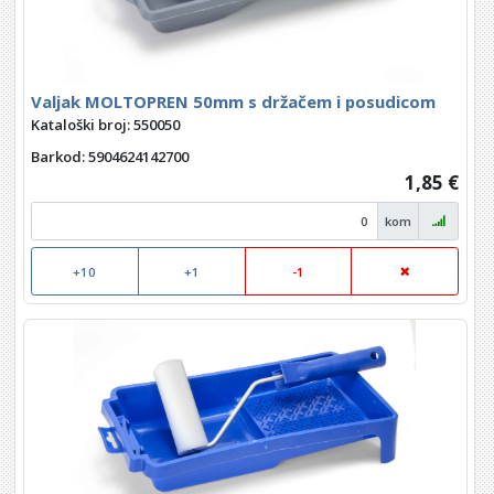
Valjak MOLTOPREN 50mm s držačem i posudicom
Kataloški broj: 550050
Barkod
: 5904624142700
1,85 €
kom
+10
+1
-1