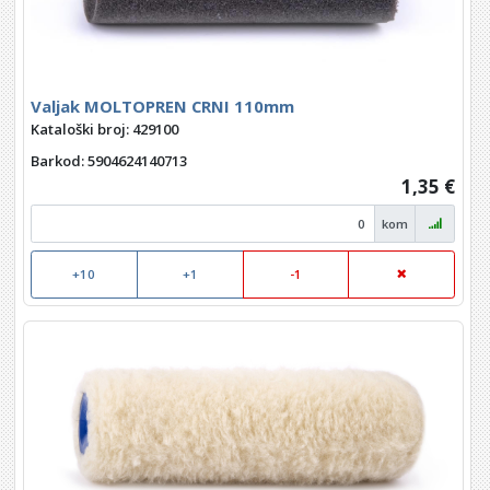
Valjak MOLTOPREN CRNI 110mm
Kataloški broj: 429100
Barkod
: 5904624140713
1,35 €
kom
+10
+1
-1