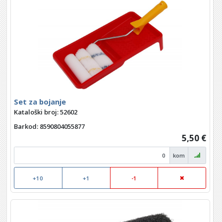
Set za bojanje
Kataloški broj: 52602
Barkod
: 8590804055877
5,50 €
kom
+10
+1
-1