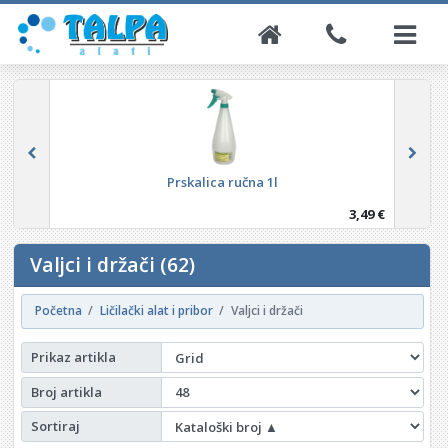
Posuda za žbuku, ljepilo, gips 3,3L WESTBERG
3,35 €
Valjci i držači (62)
Početna
Ličilački alat i pribor
Valjci i držači
Prikaz artikla
Broj artikla
Sortiraj