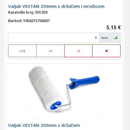
Valjak VESTAN 250mm s držačem i mrežicom
Kataloški broj: 501250
Barkod
: 5904215706007
5,15 €
kom
+10
+1
-1
Valjak VESTAN 250mm s držačem