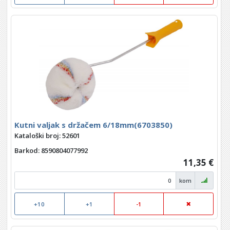
Kutni valjak s držačem 6/18mm(6703850)
Kataloški broj: 52601
Barkod
: 8590804077992
11,35 €
kom
+10
+1
-1