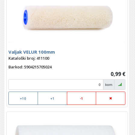
Valjak VELUR 100mm
Kataloški broj: 411100
Barkod
: 5904215705024
0,99 €
kom
+10
+1
-1