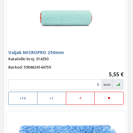
Valjak MICROPRO 250mm
Kataloški broj: 314250
Barkod
: 5904624144759
5,55 €
kom
+10
+1
-1