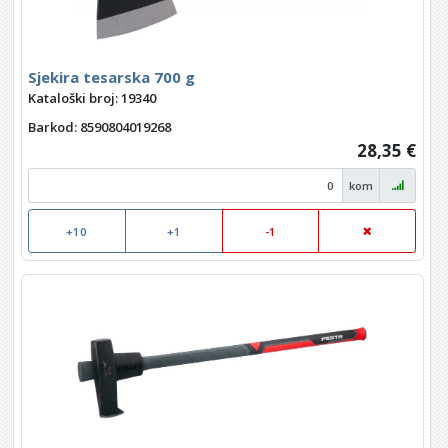
Sjekira tesarska 700 g
Kataloški broj: 19340
Barkod
: 8590804019268
28,35 €
kom
+10
+1
-1