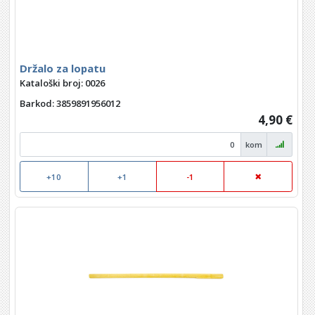
Držalo za lopatu
Kataloški broj: 0026
Barkod
: 3859891956012
4,90 €
kom
+10
+1
-1