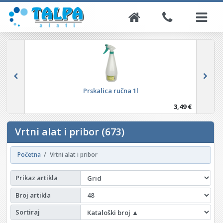
Posuda za žbuku, ljepilo, gips 3,3L WESTBERG
3,35 €
Vrtni alat i pribor (673)
Početna
Vrtni alat i pribor
Prikaz artikla
Broj artikla
Sortiraj