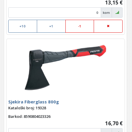
13,15 €
kom
+10
+1
-1
Sjekira Fiberglass 800g
Kataloški broj: 19328
Barkod
: 8590804023326
16,70 €