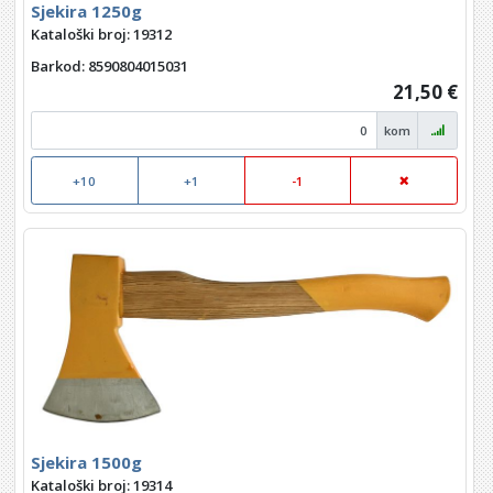
Sjekira 1250g
Kataloški broj: 19312
Barkod
: 8590804015031
21,50 €
kom
+10
+1
-1
Sjekira 1500g
Kataloški broj: 19314