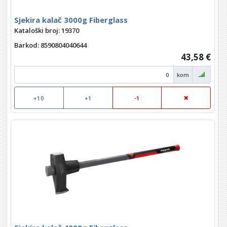
Sjekira kalač 3000g Fiberglass
Kataloški broj: 19370
Barkod
: 8590804040644
43,58 €
kom
+10
+1
-1