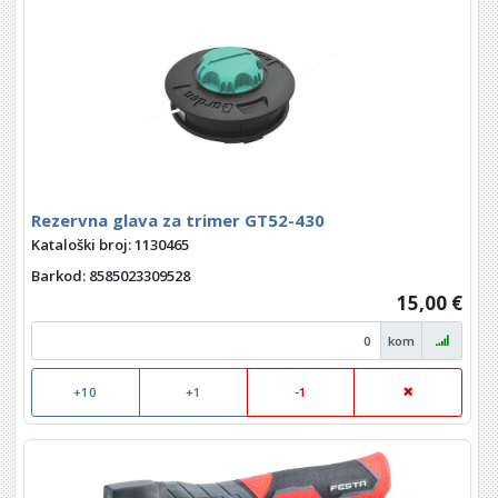
Rezervna glava za trimer GT52-430
Kataloški broj: 1130465
Barkod
: 8585023309528
15,00 €
kom
+10
+1
-1