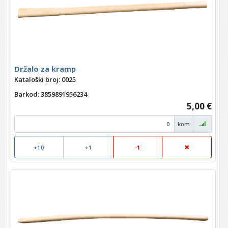
Držalo za kramp
Kataloški broj: 0025
Barkod
: 3859891956234
5,00 €
kom
+10
+1
-1