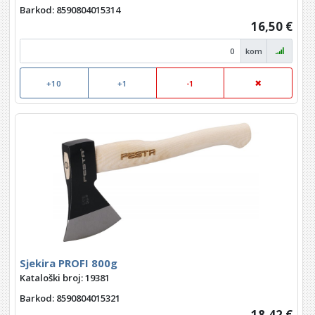
Barkod
: 8590804015314
16,50 €
kom
+10
+1
-1
Sjekira PROFI 800g
Kataloški broj: 19381
Barkod
: 8590804015321
18,42 €