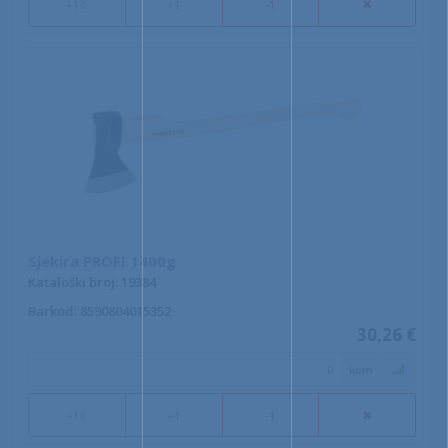
+10
+1
-1
Sjekira PROFI 1400g
Kataloški broj: 19384
Barkod
: 8590804015352
30,26 €
kom
+10
+1
-1