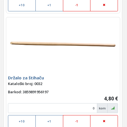
+10
+1
-1
Držalo za štihaču
Kataloški broj: 0032
Barkod
: 3859891956197
4,80 €
kom
+10
+1
-1