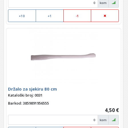
kom
+10
+1
-1
Držalo za sjekiru 80 cm
Kataloški broj: 0031
Barkod
: 3859891956555
4,50 €
kom