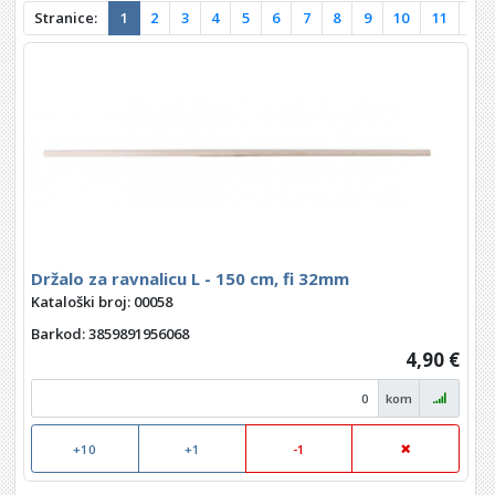
Stranice:
1
2
3
4
5
6
7
8
9
10
11
12
Držalo za ravnalicu L - 150 cm, fi 32mm
Kataloški broj: 00058
Barkod
: 3859891956068
4,90 €
kom
+10
+1
-1