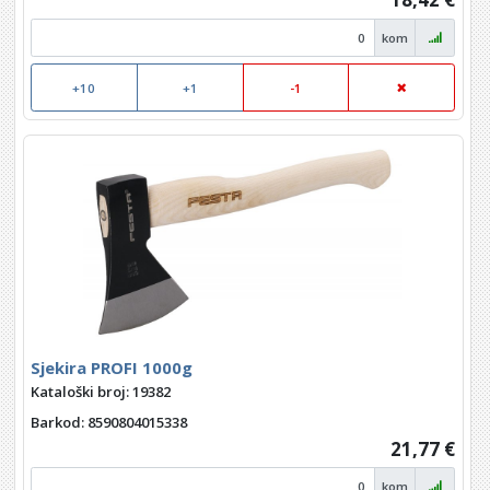
kom
+10
+1
-1
Sjekira PROFI 1000g
Kataloški broj: 19382
Barkod
: 8590804015338
21,77 €
kom