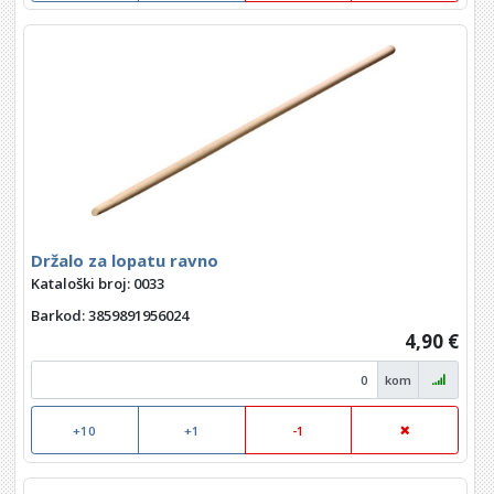
Držalo za lopatu ravno
Kataloški broj: 0033
Barkod
: 3859891956024
4,90 €
kom
+10
+1
-1