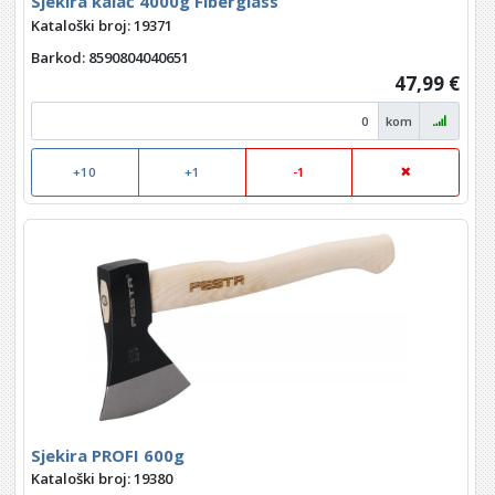
Sjekira kalač 4000g Fiberglass
Kataloški broj: 19371
Barkod
: 8590804040651
47,99 €
kom
+10
+1
-1
Sjekira PROFI 600g
Kataloški broj: 19380