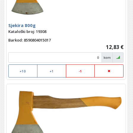
Sjekira 800g
Kataloški broj: 19308
Barkod
: 8590804015017
12,83 €
kom
+10
+1
-1