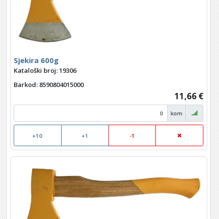
Sjekira 600g
Kataloški broj: 19306
Barkod
: 8590804015000
11,66 €
kom
+10
+1
-1