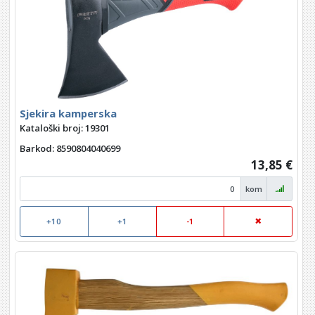
Sjekira kamperska
Kataloški broj: 19301
Barkod
: 8590804040699
13,85 €
kom
+10
+1
-1