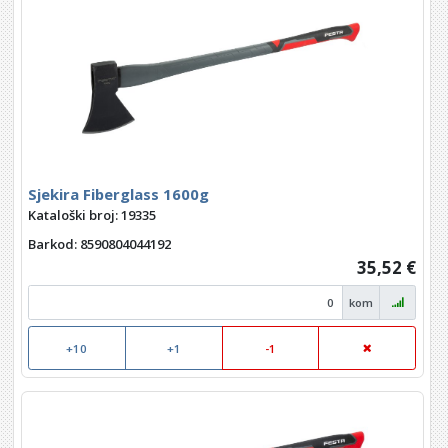
Sjekira Fiberglass 1600g
Kataloški broj: 19335
Barkod
: 8590804044192
35,52 €
kom
+10
+1
-1