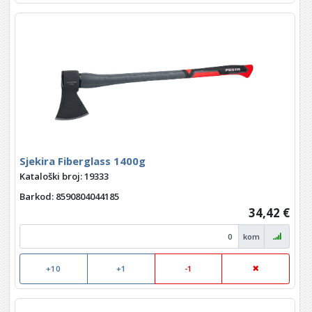
Sjekira Fiberglass 1400g
Kataloški broj: 19333
Barkod
: 8590804044185
34,42 €
kom
+10
+1
-1