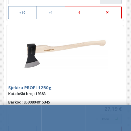
+10
+1
-1
Sjekira PROFI 1250g
Kataloški broj: 19383
Barkod
: 8590804015345
27,19 €
kom