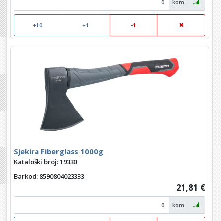
kom
+10
+1
-1
Sjekira Fiberglass 1000g
Kataloški broj: 19330
Barkod
: 8590804023333
21,81 €
kom