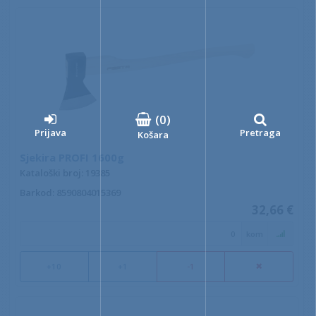
(
0
)
Prijava
Pretraga
Košara
Sjekira PROFI 1600g
Kataloški broj: 19385
Barkod
: 8590804015369
32,66 €
kom
+10
+1
-1