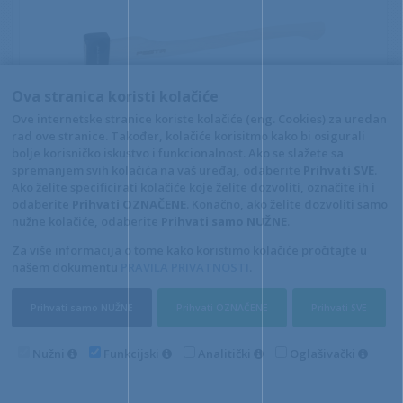
Ova stranica koristi kolačiće
Ove internetske stranice koriste kolačiće (eng. Cookies) za uredan
rad ove stranice. Također, kolačiće korisitmo kako bi osigurali
bolje korisničko iskustvo i funkcionalnost. Ako se slažete sa
Sjekira PROFI 2000g
spremanjem svih kolačića na vaš uređaj, odaberite
Prihvati SVE
.
Kataloški broj: 19387
Ako želite specificirati kolačiće koje želite dozvoliti, označite ih i
odaberite
Prihvati OZNAČENE
. Konačno, ako želite dozvoliti samo
Barkod
: 8590804015376
nužne kolačiće, odaberite
Prihvati samo NUŽNE
.
42,50 €
Za više informacija o tome kako koristimo kolačiće pročitajte u
kom
našem dokumentu
PRAVILA PRIVATNOSTI
.
+10
+1
-1
Prihvati samo NUŽNE
Prihvati OZNAČENE
Prihvati SVE
Nužni
Funkcijski
Analitički
Oglašivački