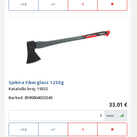
+10
+1
-1
Sjekira Fiberglass 1250g
Kataloški broj: 19332
Barkod
: 8590804023340
33,01 €
kom
+10
+1
-1