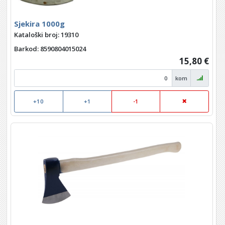
Sjekira 1000g
Kataloški broj: 19310
Barkod
: 8590804015024
15,80 €
kom
+10
+1
-1