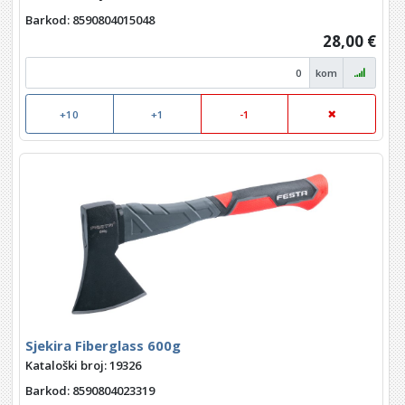
Barkod
: 8590804015048
28,00 €
kom
+10
+1
-1
Sjekira Fiberglass 600g
Kataloški broj: 19326
Barkod
: 8590804023319