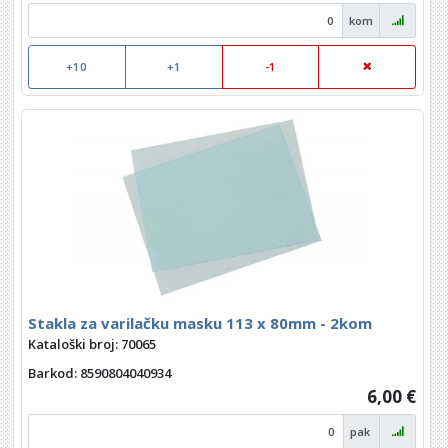
kom
+10
+1
-1
Stakla za varilačku masku 113 x 80mm - 2kom
Kataloški broj: 70065
Barkod
: 8590804040934
6,00 €
pak