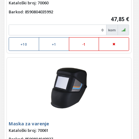
Kataloški broj: 70060
Barkod
: 8590804035992
47,85 €
kom
+10
+1
-1
Maska za varenje
Kataloški broj: 70061