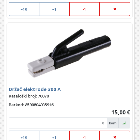
+10
+1
-1
Držač elektrode 300 A
Kataloški broj: 70070
Barkod
: 8590804035916
15,00 €
kom
+10
+1
-1