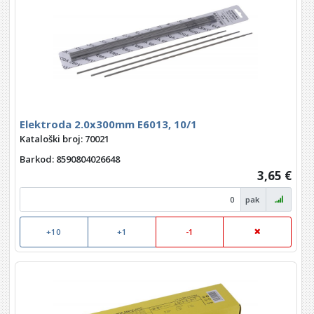
Elektroda 2.0x300mm E6013, 10/1
Kataloški broj: 70021
Barkod
: 8590804026648
3,65 €
pak
+10
+1
-1