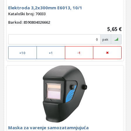
Elektroda 3,2x300mm E6013, 10/1
Kataloški broj: 70033
Barkod
: 8590804026662
5,65 €
pak
+10
+1
-1
Maska za varenje samozatamnjujuća