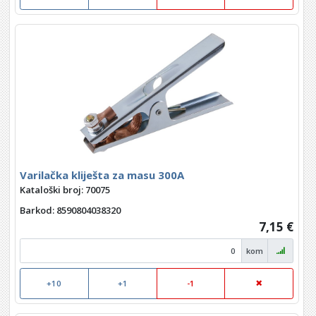
Varilačka kliješta za masu 300A
Kataloški broj: 70075
Barkod
: 8590804038320
7,15 €
kom
+10
+1
-1