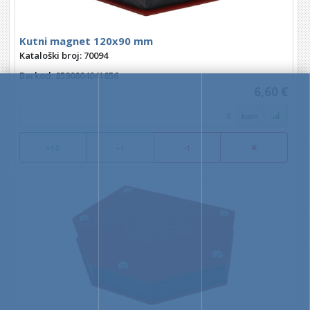
Kutni magnet 120x90 mm
Kataloški broj: 70094
Barkod
: 8590804041856
6,60 €
kom
+10
+1
-1