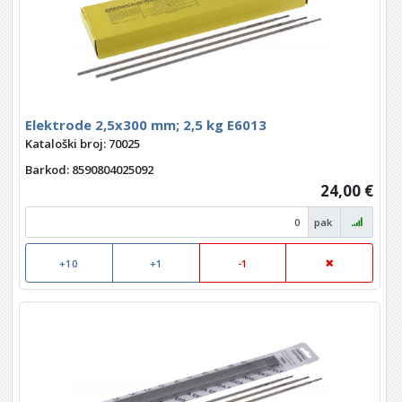
Elektrode 2,5x300 mm; 2,5 kg E6013
Kataloški broj: 70025
Barkod
: 8590804025092
24,00 €
pak
+10
+1
-1