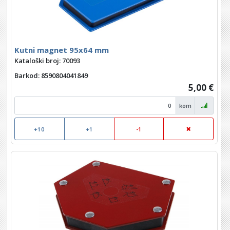
Kutni magnet 95x64 mm
Kataloški broj: 70093
Barkod
: 8590804041849
5,00 €
kom
+10
+1
-1