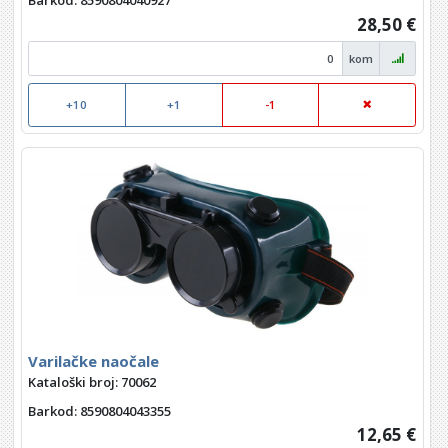
Barkod
: 8590804040927
28,50 €
kom
+10
+1
-1
Varilačke naočale
Kataloški broj: 70062
Barkod
: 8590804043355
12,65 €