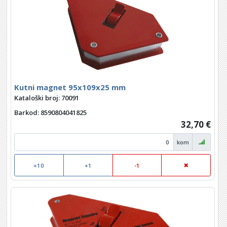
Kutni magnet 95x109x25 mm
Kataloški broj: 70091
Barkod
: 8590804041825
32,70 €
kom
+10
+1
-1