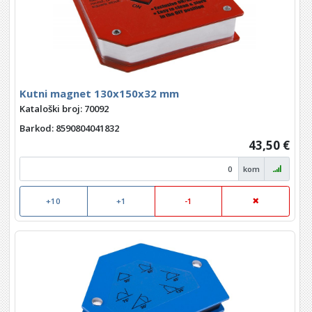
Kutni magnet 130x150x32 mm
Kataloški broj: 70092
Barkod
: 8590804041832
43,50 €
kom
+10
+1
-1