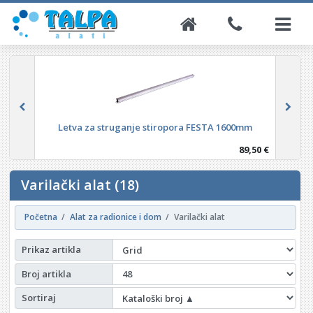
Prskalica ručna 1l
3,49 €
Varilački alat (18)
Početna
Alat za radionice i dom
Varilački alat
Prikaz artikla
Broj artikla
Sortiraj