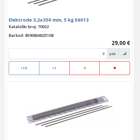
Elektrode 3,2x350 mm, 5 kg E6013
Kataloški broj: 70032
Barkod
: 8590804025108
29,00 €
pak
+10
+1
-1