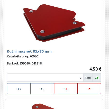
Kutni magnet 85x85 mm
Kataloški broj: 70090
Barkod
: 8590804041818
4,50 €
kom
+10
+1
-1