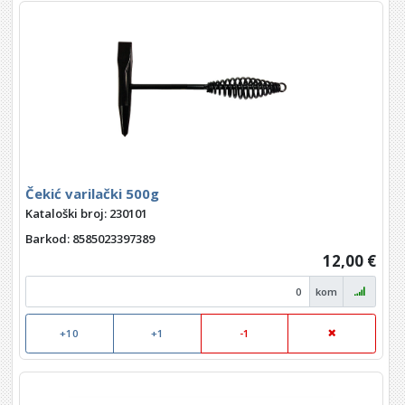
Čekić varilački 500g
Kataloški broj: 230101
Barkod
: 8585023397389
12,00 €
kom
+10
+1
-1