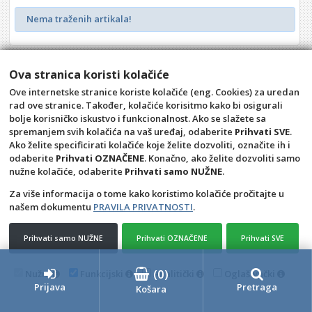
Nema traženih artikala!
Ova stranica koristi kolačiće
Ove internetske stranice koriste kolačiće (eng. Cookies) za uredan
rad ove stranice. Također, kolačiće korisitmo kako bi osigurali
bolje korisničko iskustvo i funkcionalnost. Ako se slažete sa
spremanjem svih kolačića na vaš uređaj, odaberite
Prihvati SVE
.
Ako želite specificirati kolačiće koje želite dozvoliti, označite ih i
Opći uvjeti
Uvjeti plaćanja
odaberite
Prihvati OZNAČENE
. Konačno, ako želite dozvoliti samo
nužne kolačiće, odaberite
Prihvati samo NUŽNE
.
Pravila privatnosti
Raskid ugovora – povrat
Prigovor potrošača –
Kontakt
Za više informacija o tome kako koristimo kolačiće pročitajte u
reklamacije
našem dokumentu
PRAVILA PRIVATNOSTI
.
Talpa alati d.o.o.
Prihvati samo NUŽNE
Prihvati OZNAČENE
Prihvati SVE
4D Wand IMC 24.11.14.1
(
0
)
Nužni
Funkcijski
Analitički
Oglašivački
Prijava
Pretraga
Košara