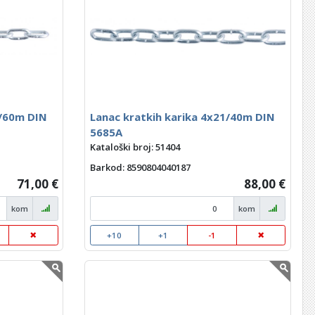
6/60m DIN
Lanac kratkih karika 4x21/40m DIN
5685A
Kataloški broj: 51404
Barkod
: 8590804040187
71,00 €
88,00 €
kom
kom
+10
+1
-1