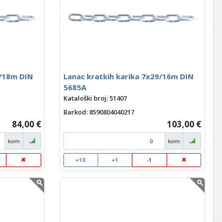
4/18m DIN
Lanac kratkih karika 7x29/16m DIN
5685A
Kataloški broj: 51407
Barkod
: 8590804040217
84,00 €
103,00 €
kom
kom
+10
+1
-1