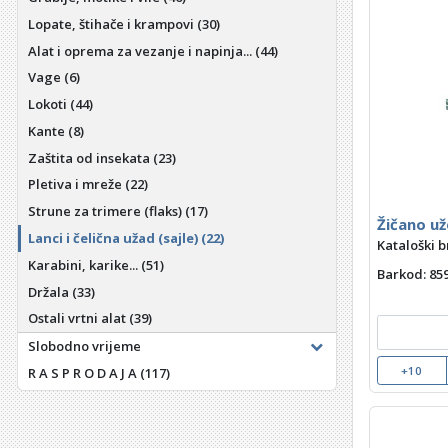
Lopate, štihače i krampovi
(30)
Alat i oprema za vezanje i napinja...
(44)
Vage
(6)
Lokoti
(44)
Kante
(8)
Zaštita od insekata
(23)
Pletiva i mreže
(22)
Strune za trimere (flaks)
(17)
Žičano u
Lanci i čelična užad (sajle)
(22)
Kataloški b
Karabini, karike...
(51)
Barkod
: 8
Držala
(33)
Ostali vrtni alat
(39)
Slobodno vrijeme
+10
R A S P R O D A J A
(117)