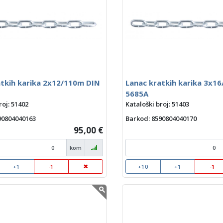
atkih karika 2x12/110m DIN
Lanac kratkih karika 3x1
5685A
roj: 51402
Kataloški broj: 51403
590804040163
Barkod
: 8590804040170
95,00 €
kom
+1
-1
+10
+1
-1