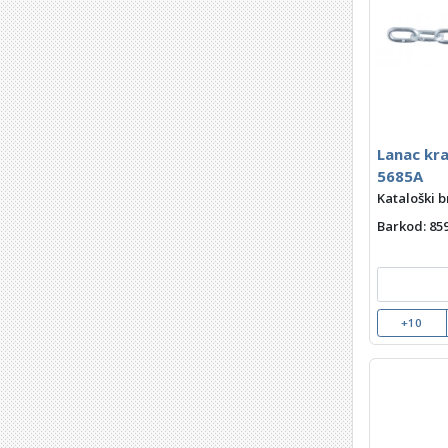
Lanac kr
5685A
Kataloški b
Barkod
: 8
+10