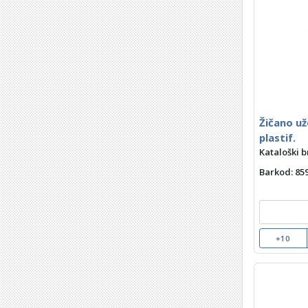
Žičano už
plastif.
Kataloški b
Barkod
: 8
+10