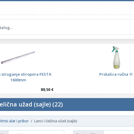
a struganje stiropora FESTA
Prskalica ručna 1l
1600mm
89,50 €
čelična užad (sajle) (22)
Vrtni alat i pribor
Lanci i čelična užad (sajle)