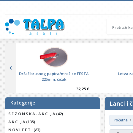
Držač brusnog papira/mrežice FESTA
Letva z
225mm, čičak
32,25 €
Kategorije
Lanci i 
S E Z O N S K A - A K C I J A
(42)
Početna
A K C I J A
(135)
N O V I T E T I
(87)