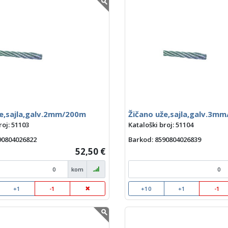
že,sajla,galv.2mm/200m
Žičano uže,sajla,galv.3m
roj: 51103
Kataloški broj: 51104
590804026822
Barkod
: 8590804026839
52,50 €
kom
+1
-1
+10
+1
-1