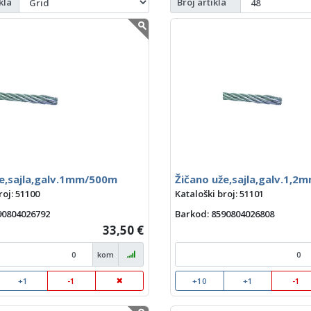
kla
Broj artikla
že,sajla,galv.1mm/500m
Žičano uže,sajla,galv.1,
roj: 51100
Kataloški broj: 51101
590804026792
Barkod
: 8590804026808
33,50 €
kom
+1
-1
+10
+1
-1