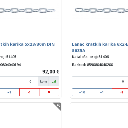
atkih karika 5x23/30m DIN
Lanac kratkih karika 6x2
5685A
roj: 51405
Kataloški broj: 51406
590804040194
Barkod
: 8590804040200
92,00 €
kom
+1
-1
+10
+1
-1