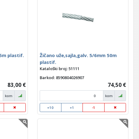
5m plastif.
Žičano uže,sajla,galv. 5/6mm 50m
plastif.
Kataloški broj: 51111
Barkod
: 8590804026907
83,00 €
74,50 €
kom
kom
+10
+1
-1