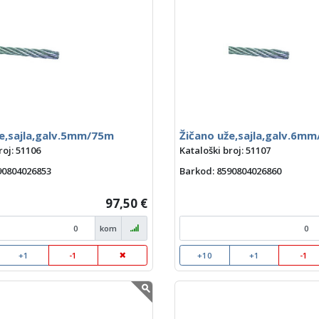
že,sajla,galv.5mm/75m
Žičano uže,sajla,galv.6m
roj: 51106
Kataloški broj: 51107
590804026853
Barkod
: 8590804026860
97,50 €
kom
+1
-1
+10
+1
-1