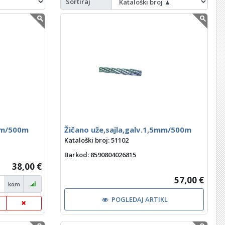
Sortiraj
2mm/500m
Žičano uže,sajla,galv.1,5mm/500m
Kataloški broj: 51102
Barkod
: 8590804026815
38,00 €
57,00 €
kom
POGLEDAJ ARTIKL