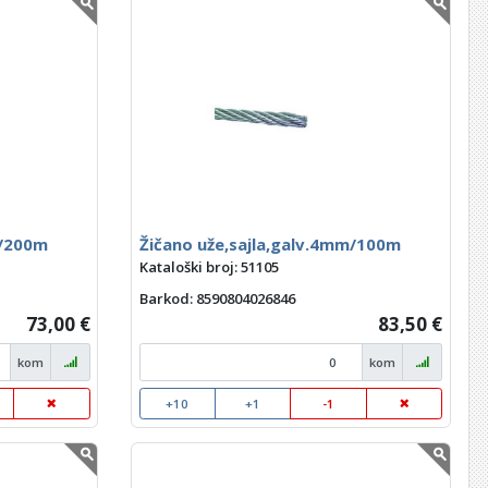
m/200m
Žičano uže,sajla,galv.4mm/100m
Kataloški broj: 51105
Barkod
: 8590804026846
73,00 €
83,50 €
kom
kom
+10
+1
-1