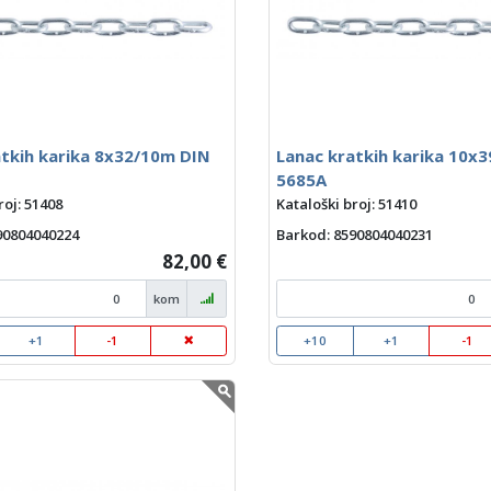
atkih karika 8x32/10m DIN
Lanac kratkih karika 10x
5685A
roj: 51408
Kataloški broj: 51410
590804040224
Barkod
: 8590804040231
82,00 €
kom
+1
-1
+10
+1
-1