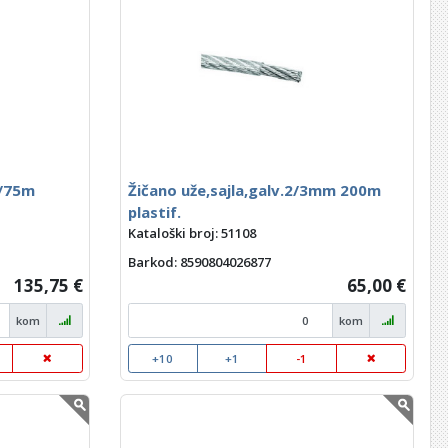
m/75m
Žičano uže,sajla,galv.2/3mm 200m
plastif.
Kataloški broj: 51108
Barkod
: 8590804026877
135,75 €
65,00 €
kom
kom
+10
+1
-1