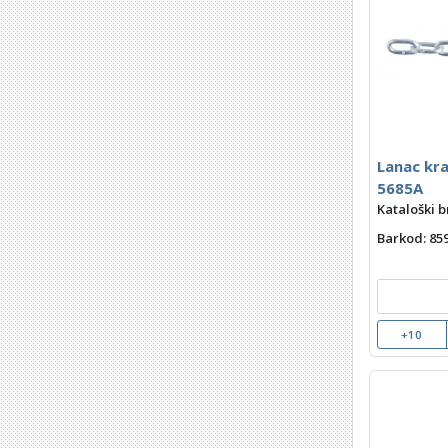
Lanac kr
5685A
Kataloški b
Barkod
: 8
+10