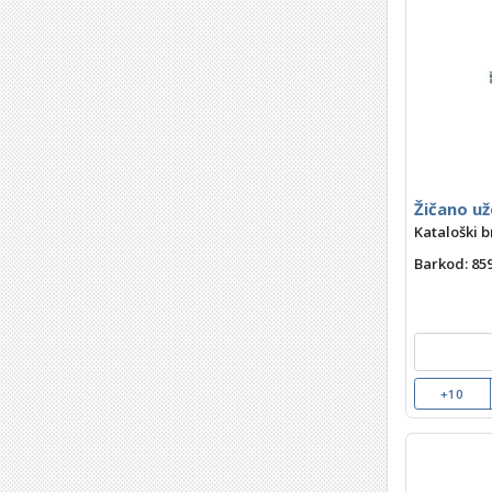
Žičano u
Kataloški b
Barkod
: 8
+10