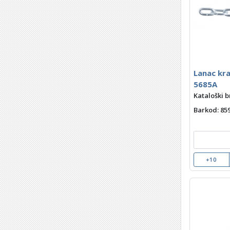
Lanac kr
5685A
Kataloški b
Barkod
: 8
+10