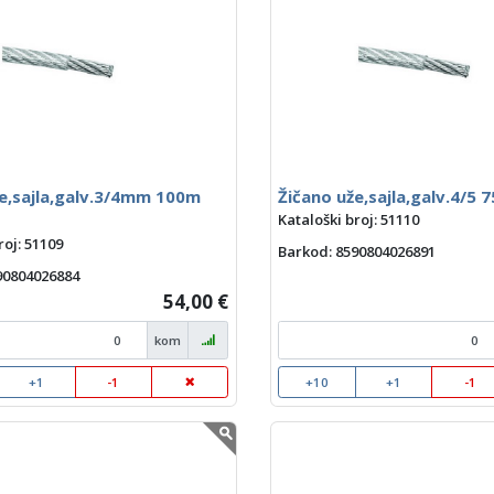
e,sajla,galv.3/4mm 100m
Žičano uže,sajla,galv.4/5 7
Kataloški broj: 51110
roj: 51109
Barkod
: 8590804026891
590804026884
54,00 €
kom
+1
-1
+10
+1
-1