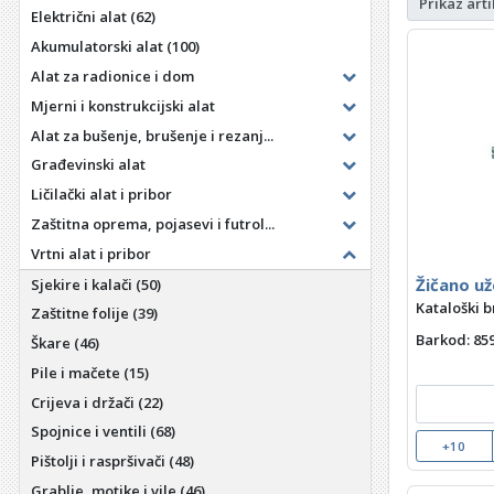
Prikaz arti
Električni alat
(62)
Akumulatorski alat
(100)
Alat za radionice i dom
Mjerni i konstrukcijski alat
Alat za bušenje, brušenje i rezanj...
Građevinski alat
Ličilački alat i pribor
Zaštitna oprema, pojasevi i futrol...
Vrtni alat i pribor
Žičano u
Sjekire i kalači
(50)
Kataloški b
Zaštitne folije
(39)
Barkod
: 8
Škare
(46)
Pile i mačete
(15)
Crijeva i držači
(22)
Spojnice i ventili
(68)
+10
Pištolji i raspršivači
(48)
Grablje, motike i vile
(46)