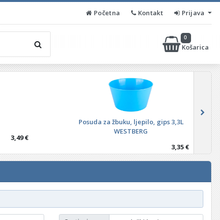
Početna
Kontakt
Prijava
0
Košarica
Posuda za žbuku, ljepilo, gips 3,3L
WESTBERG
3,49 €
3,35 €