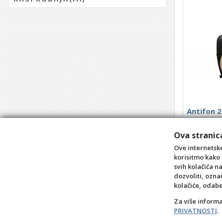
Antifon 2
Kataloški b
Ova stranica
Barkod
: 8
Ove internetske
korisitmo kako 
svih kolačića n
dozvoliti, ozna
+10
kolačiće, odab
Za više inform
PRIVATNOSTI
.