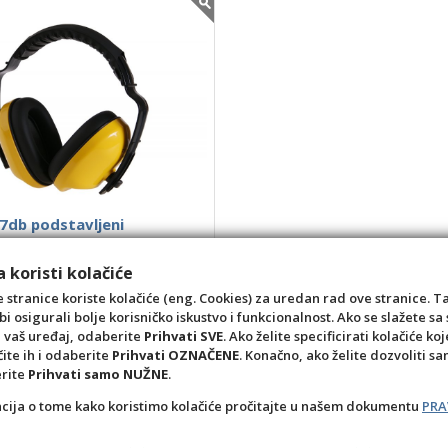
7db podstavljeni
roj: 50564
 koristi kolačiće
590804050148
8,94 €
 stranice koriste kolačiće (eng. Cookies) za uredan rad ove stranice. T
bi osigurali bolje korisničko iskustvo i funkcionalnost. Ako se slažete 
kom
a vaš uređaj, odaberite
Prihvati SVE
. Ako želite specificirati kolačiće koj
čite ih i odaberite
Prihvati OZNAČENE
. Konačno, ako želite dozvoliti s
+1
-1
erite
Prihvati samo NUŽNE
.
acija o tome kako koristimo kolačiće pročitajte u našem dokumentu
PRA