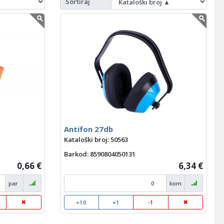
Sortiraj
Antifon 27db
Kataloški broj: 50563
Barkod
: 8590804050131
0,66 €
6,34 €
par
kom
+10
+1
-1