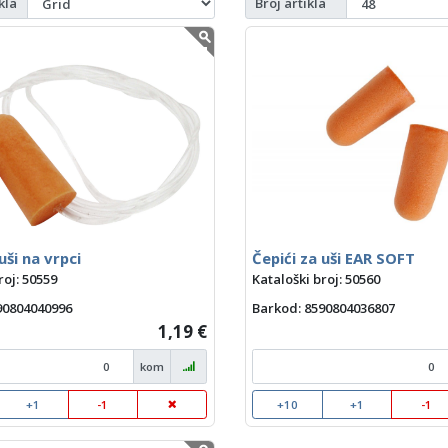
kla
Broj artikla
uši na vrpci
Čepići za uši EAR SOFT
roj: 50559
Kataloški broj: 50560
590804040996
Barkod
: 8590804036807
1,19 €
kom
+1
-1
+10
+1
-1