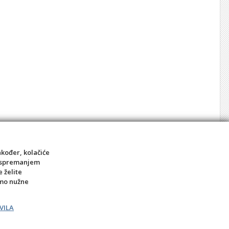
akođer, kolačiće
sa spremanjem
e želite
amo nužne
VILA