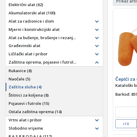
Prikaz arti
Električni alat
(62)
Akumulatorski alat
(100)
Alat za radionice i dom
Mjerni i konstrukcijski alat
Alat za bušenje, brušenje i rezanj...
Građevinski alat
Ličilački alat i pribor
Zaštitna oprema, pojasevi i futrol...
Rukavice
(8)
Čepići za 
Naočale
(5)
Kataloški b
Zaštita sluha
(4)
Barkod
: 8
Štitnici za koljena
(8)
Pojasevi i futrole
(15)
Ostala zaštitna oprema
(14)
Vrtni alat i pribor
+10
Slobodno vrijeme
R A S P R O D A J A
(117)