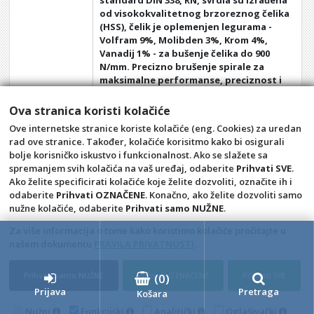
standard DIN 338, RN, svrdla su izrađena
od visokokvalitetnog brzoreznog čelika
(HSS), čelik je oplemenjen legurama -
Volfram 9%, Molibden 3%, Krom 4%,
Vanadij 1% - za bušenje čelika do 900
N/mm. Precizno brušenje spirale za
maksimalne performanse, preciznost i
dobro centriranje, zahvaljujući
brušenju vrha svrdla pod kutom od 118°
Ova stranica koristi kolačiće
moguće je bušiti i bez potrebe za
Ove internetske stranice koriste kolačiće (eng. Cookies) za uredan
bušenjem rupa, namijenjeno
rad ove stranice. Također, kolačiće korisitmo kako bi osigurali
industrijskoj uporabi
bolje korisničko iskustvo i funkcionalnost. Ako se slažete sa
spremanjem svih kolačića na vaš uređaj, odaberite
Prihvati SVE
.
Ako želite specificirati kolačiće koje želite dozvoliti, označite ih i
Opći uvjeti
Uvjeti plaćanja
odaberite
Prihvati OZNAČENE
. Konačno, ako želite dozvoliti samo
nužne kolačiće, odaberite
Prihvati samo NUŽNE
.
Pravila privatnosti
Raskid ugovora – povrat
Prigovor potrošača –
Kontakt
Za više informacija o tome kako koristimo kolačiće pročitajte u
reklamacije
našem dokumentu
PRAVILA PRIVATNOSTI
.
Talpa alati d.o.o.
Prihvati samo NUŽNE
Prihvati OZNAČENE
Prihvati SVE
(
0
)
4D Wand IMC 24.11.14.1
Prijava
Pretraga
Košara
Nužni
Funkcijski
Analitički
Oglašivački