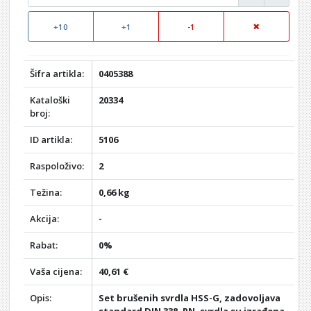
+10
+1
-1
Šifra artikla:
0405388
Kataloški
20334
broj:
ID artikla:
5106
Raspoloživo:
2
Težina:
0,66 kg
Akcija:
-
Rabat:
0%
Vaša cijena:
40,61 €
Opis:
Set brušenih svrdla HSS-G, zadovoljava