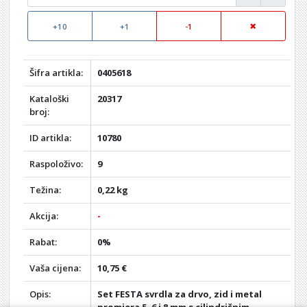
+10
+1
-1
Šifra artikla:
0405618
Kataloški
20317
broj:
ID artikla:
10780
Raspoloživo:
9
Težina:
0,22 kg
Akcija:
-
Rabat:
0%
Vaša cijena:
10,75 €
Opis:
Set FESTA svrdla za drvo, zid i metal