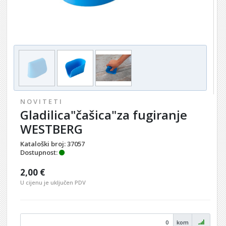
N O V I T E T I
Gladilica"čašica"za fugiranje
WESTBERG
Kataloški broj:
37057
Dostupnost:
2,00 €
U cijenu je uključen PDV
kom