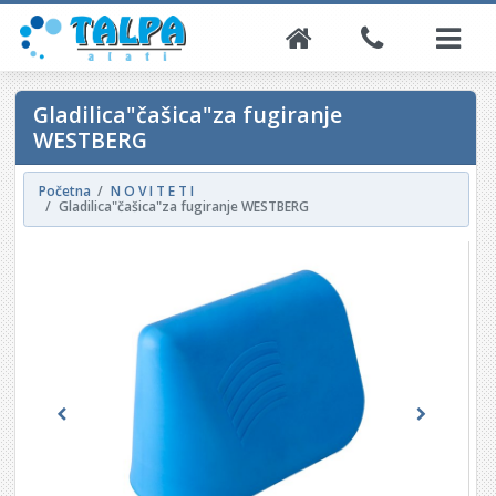
Gladilica"čašica"za fugiranje
WESTBERG
Početna
N O V I T E T I
Gladilica"čašica"za fugiranje WESTBERG
Previous
Next