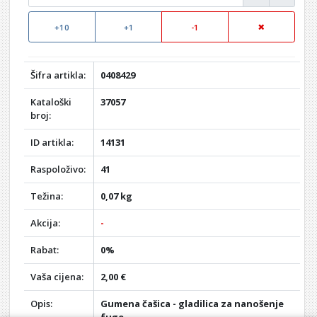
+10
+1
-1
Šifra artikla:
0408429
Kataloški
37057
broj:
ID artikla:
14131
Raspoloživo:
41
Težina:
0,07 kg
Akcija:
-
Rabat:
0%
Vaša cijena:
2,00 €
Opis:
Gumena čašica - gladilica za nanošenje